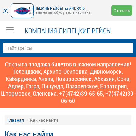
ЛИПЕЦКИЕ РЕЙСЫ на ANDROID
Скачать
Билеты на автобус у вас в кармане
КОМПАНИЯ ЛИПЕЦКИЕ РЕЙСЫ
Открыта продажа билетов в южном направлении!
Геленджик, Архипо-Осиповка, Дивноморск,
Кабардинка, Анапа, Новороссийск, Абхазия, Сочи,
Адлер, Гагра, Пицунда, Лазаревское, Евпатория,
Штормовое, Оленевка. +7(4742)39-65-65, +7(4742)39-
06-60
Главная
Как нас найти
Как нас найти