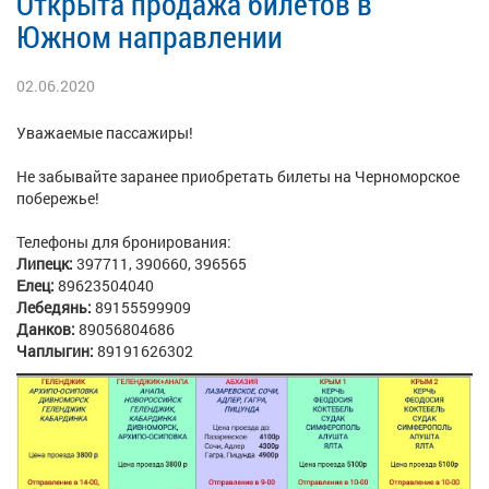
Открыта продажа билетов в
Южном направлении
02.06.2020
Уважаемые пассажиры!
Не забывайте заранее приобретать билеты на Черноморское
побережье!
Телефоны для бронирования:
Липецк:
397711, 390660, 396565
Елец:
89623504040
Лебедянь:
89155599909
Данков:
89056804686
Чаплыгин:
89191626302