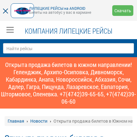
ЛИПЕЦКИЕ РЕЙСЫ на ANDROID
Скачать
Билеты на автобус у вас в кармане
КОМПАНИЯ ЛИПЕЦКИЕ РЕЙСЫ
Открыта продажа билетов в южном направлении!
Геленджик, Архипо-Осиповка, Дивноморск,
Кабардинка, Анапа, Новороссийск, Абхазия, Сочи,
Адлер, Гагра, Пицунда, Лазаревское, Евпатория,
Штормовое, Оленевка. +7(4742)39-65-65, +7(4742)39-
06-60
Главная
Новости
Открыта продажа билетов в Южном нап