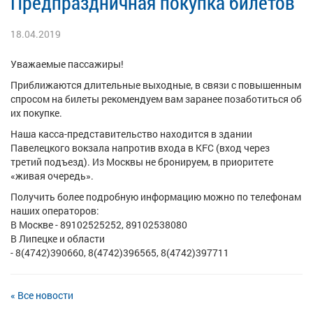
Предпраздничная покупка билетов
18.04.2019
Уважаемые пассажиры!
Приближаются длительные выходные, в связи с повышенным
спросом на билеты рекомендуем вам заранее позаботиться об
их покупке.
Наша касса-представительство находится в здании
Павелецкого вокзала напротив входа в KFC
(вход через
третий подъезд). Из Москвы не бронируем, в приоритете
«живая очередь».
Получить более подробную информацию можно по телефонам
наших операторов:
В Москве -
89102525252,
89102538080
В Липецке и области
-
8(4742)390660,
8(4742)396565,
8(4742)397711
« Все новости