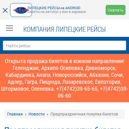
ЛИПЕЦКИЕ РЕЙСЫ на ANDROID
Скачать
Билеты на автобус у вас в кармане
КОМПАНИЯ ЛИПЕЦКИЕ РЕЙСЫ
Открыта продажа билетов в южном направлении!
Геленджик, Архипо-Осиповка, Дивноморск,
Кабардинка, Анапа, Новороссийск, Абхазия, Сочи,
Адлер, Гагра, Пицунда, Лазаревское, Евпатория,
Штормовое, Оленевка. +7(4742)39-65-65, +7(4742)39-
06-60
Главная
Новости
Предпраздничная покупка билетов