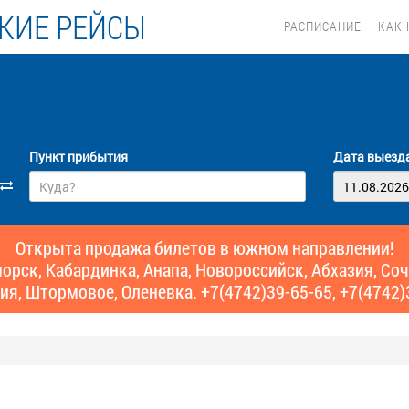
КИЕ РЕЙСЫ
РАСПИСАНИЕ
КАК 
Пункт прибытия
Дата выезд
Открыта продажа билетов в южном направлении!
рск, Кабардинка, Анапа, Новороссийск, Абхазия, Сочи,
ия, Штормовое, Оленевка. +7(4742)39-65-65, +7(4742)