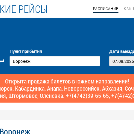
КИЕ РЕЙСЫ
РАСПИСАНИЕ
КАК 
Пункт прибытия
Дата выезд
Открыта продажа билетов в южном направлении!
рск, Кабардинка, Анапа, Новороссийск, Абхазия, Сочи,
ия, Штормовое, Оленевка. +7(4742)39-65-65, +7(4742)
 Воронеж