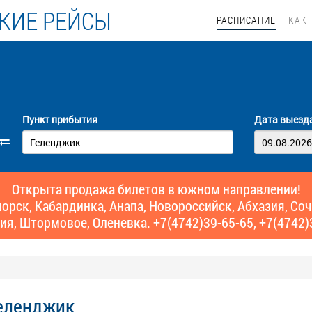
КИЕ РЕЙСЫ
РАСПИСАНИЕ
КАК 
Пункт прибытия
Дата выезд
Открыта продажа билетов в южном направлении!
рск, Кабардинка, Анапа, Новороссийск, Абхазия, Сочи,
ия, Штормовое, Оленевка. +7(4742)39-65-65, +7(4742)
Геленджик