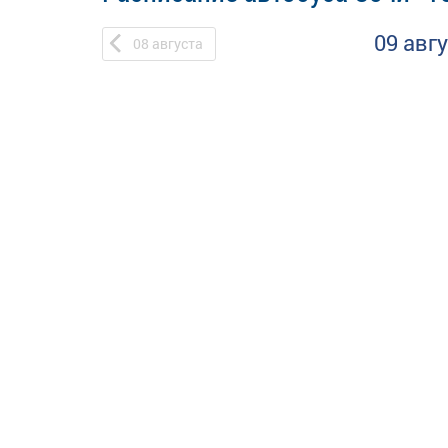
09 авг
08
августа