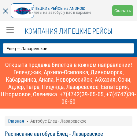
ЛИПЕЦКИЕ РЕЙСЫ на ANDROID
Скачать
Билеты на автобус у вас в кармане
КОМПАНИЯ ЛИПЕЦКИЕ РЕЙСЫ
Открыта продажа билетов в южном направлении!
Геленджик, Архипо-Осиповка, Дивноморск,
Кабардинка, Анапа, Новороссийск, Абхазия, Сочи,
Адлер, Гагра, Пицунда, Лазаревское, Евпатория,
Штормовое, Оленевка. +7(4742)39-65-65, +7(4742)39-
06-60
Главная
Автобус Елец - Лазаревское
Расписание автобуса Елец - Лазаревское