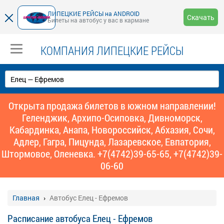
ЛИПЕЦКИЕ РЕЙСЫ на ANDROID
Скачать
Билеты на автобус у вас в кармане
КОМПАНИЯ ЛИПЕЦКИЕ РЕЙСЫ
Открыта продажа билетов в южном направлении!
Геленджик, Архипо-Осиповка, Дивноморск,
Кабардинка, Анапа, Новороссийск, Абхазия, Сочи,
Адлер, Гагра, Пицунда, Лазаревское, Евпатория,
Штормовое, Оленевка. +7(4742)39-65-65, +7(4742)39-
06-60
Главная
Автобус Елец - Ефремов
Расписание автобуса Елец - Ефремов