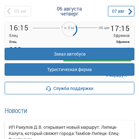
06 августа
05
авг
07
авг
четверг
16:15
17:15
06 авг
1 ч. 0 м
Елец
Ефремов
Елец
Ефремов
660
руб.
Заказ автобуса
Выбрать
20 свободных мест
Туристическая фирма
Подробнее
Детали рейса
о маршруте
Служба поддержки
Новости
ИП Ракулов Д.В. открывает новый маршрут: Липецк-
Калуга, который свяжет города:Тамбов-Липецк- Елец-