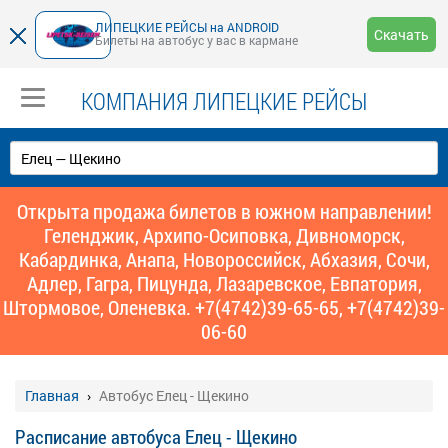
ЛИПЕЦКИЕ РЕЙСЫ на ANDROID
Скачать
Билеты на автобус у вас в кармане
КОМПАНИЯ ЛИПЕЦКИЕ РЕЙСЫ
Открыта продажа билетов в южном направлении!
Геленджик, Архипо-Осиповка, Дивноморск,
Кабардинка, Анапа, Новороссийск, Абхазия, Сочи,
Адлер, Гагра, Пицунда, Лазаревское, Евпатория,
Штормовое, Оленевка. +7(4742)39-65-65, +7(4742)39-
06-60
Главная
Автобус Елец - Щекино
Расписание автобуса Елец - Щекино