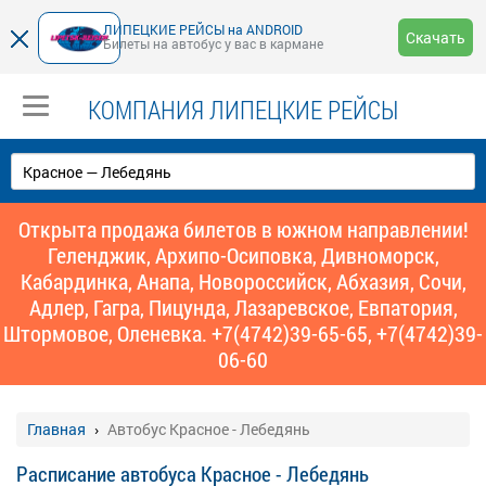
ЛИПЕЦКИЕ РЕЙСЫ на ANDROID
Скачать
Билеты на автобус у вас в кармане
КОМПАНИЯ ЛИПЕЦКИЕ РЕЙСЫ
Открыта продажа билетов в южном направлении!
Геленджик, Архипо-Осиповка, Дивноморск,
Кабардинка, Анапа, Новороссийск, Абхазия, Сочи,
Адлер, Гагра, Пицунда, Лазаревское, Евпатория,
Штормовое, Оленевка. +7(4742)39-65-65, +7(4742)39-
06-60
Главная
Автобус Красное - Лебедянь
Расписание автобуса Красное - Лебедянь