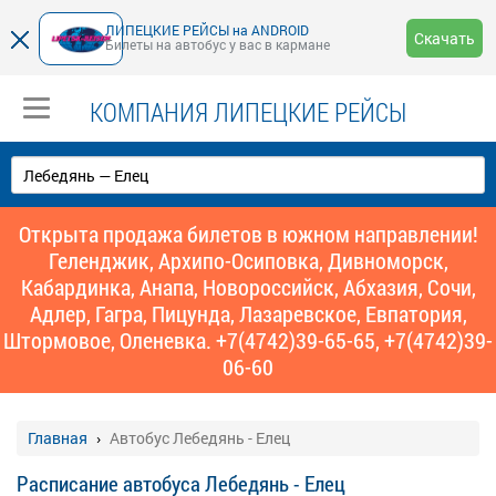
ЛИПЕЦКИЕ РЕЙСЫ на ANDROID
Скачать
Билеты на автобус у вас в кармане
КОМПАНИЯ ЛИПЕЦКИЕ РЕЙСЫ
Открыта продажа билетов в южном направлении!
Геленджик, Архипо-Осиповка, Дивноморск,
Кабардинка, Анапа, Новороссийск, Абхазия, Сочи,
Адлер, Гагра, Пицунда, Лазаревское, Евпатория,
Штормовое, Оленевка. +7(4742)39-65-65, +7(4742)39-
06-60
Главная
Автобус Лебедянь - Елец
Расписание автобуса Лебедянь - Елец