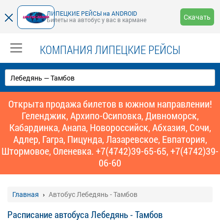
ЛИПЕЦКИЕ РЕЙСЫ на ANDROID
Скачать
Билеты на автобус у вас в кармане
КОМПАНИЯ ЛИПЕЦКИЕ РЕЙСЫ
Открыта продажа билетов в южном направлении!
Геленджик, Архипо-Осиповка, Дивноморск,
Кабардинка, Анапа, Новороссийск, Абхазия, Сочи,
Адлер, Гагра, Пицунда, Лазаревское, Евпатория,
Штормовое, Оленевка. +7(4742)39-65-65, +7(4742)39-
06-60
Главная
Автобус Лебедянь - Тамбов
Расписание автобуса Лебедянь - Тамбов