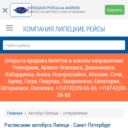
ЛИПЕЦКИЕ РЕЙСЫ на ANDROID
Скачать
Билеты на автобус у вас в кармане
КОМПАНИЯ ЛИПЕЦКИЕ РЕЙСЫ
Открыта продажа билетов в южном направлении!
Геленджик, Архипо-Осиповка, Дивноморск,
Кабардинка, Анапа, Новороссийск, Абхазия, Сочи,
Адлер, Гагра, Пицунда, Лазаревское, Евпатория,
Штормовое, Оленевка. +7(4742)39-65-65, +7(4742)39-
06-60
Главная
Автобус Липецк - : отправление
Расписание автобуса Липецк - Санкт-Петербург