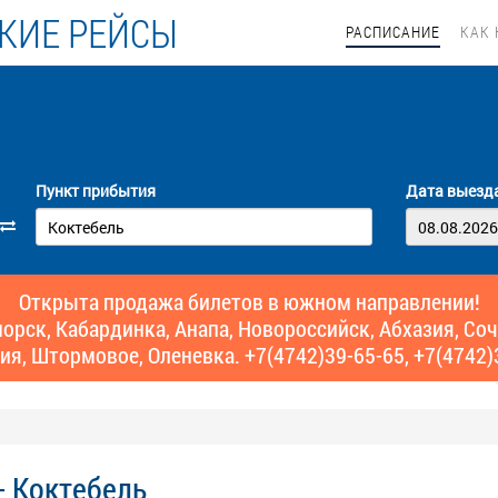
КИЕ РЕЙСЫ
РАСПИСАНИЕ
КАК 
Пункт прибытия
Дата выезд
Открыта продажа билетов в южном направлении!
рск, Кабардинка, Анапа, Новороссийск, Абхазия, Сочи,
ия, Штормовое, Оленевка. +7(4742)39-65-65, +7(4742)
- Коктебель