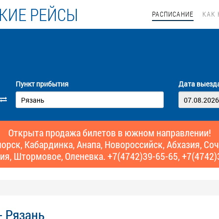
КИЕ РЕЙСЫ
РАСПИСАНИЕ
КАК 
Пункт прибытия
Дата выезд
Открыта продажа билетов в южном направлении!
рск, Кабардинка, Анапа, Новороссийск, Абхазия, Сочи,
ия, Штормовое, Оленевка. +7(4742)39-65-65, +7(4742)
- Рязань