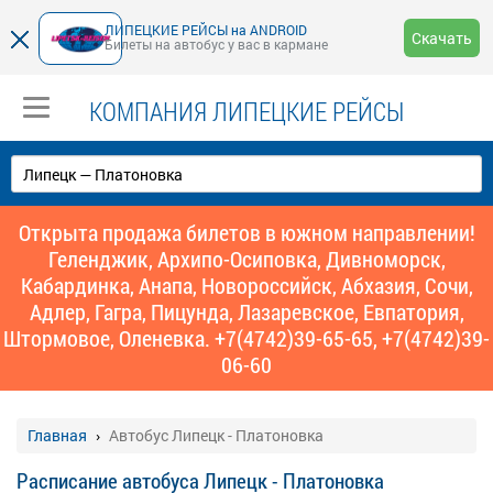
ЛИПЕЦКИЕ РЕЙСЫ на ANDROID
Скачать
Билеты на автобус у вас в кармане
КОМПАНИЯ ЛИПЕЦКИЕ РЕЙСЫ
Открыта продажа билетов в южном направлении!
Геленджик, Архипо-Осиповка, Дивноморск,
Кабардинка, Анапа, Новороссийск, Абхазия, Сочи,
Адлер, Гагра, Пицунда, Лазаревское, Евпатория,
Штормовое, Оленевка. +7(4742)39-65-65, +7(4742)39-
06-60
Главная
Автобус Липецк - Платоновка
Расписание автобуса Липецк - Платоновка