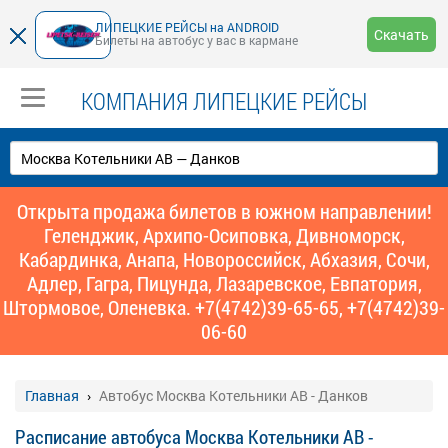
ЛИПЕЦКИЕ РЕЙСЫ на ANDROID
Скачать
Билеты на автобус у вас в кармане
КОМПАНИЯ ЛИПЕЦКИЕ РЕЙСЫ
Открыта продажа билетов в южном направлении!
Геленджик, Архипо-Осиповка, Дивноморск,
Кабардинка, Анапа, Новороссийск, Абхазия, Сочи,
Адлер, Гагра, Пицунда, Лазаревское, Евпатория,
Штормовое, Оленевка. +7(4742)39-65-65, +7(4742)39-
06-60
Главная
Автобус Москва Котельники АВ - Данков
Расписание автобуса Москва Котельники АВ -