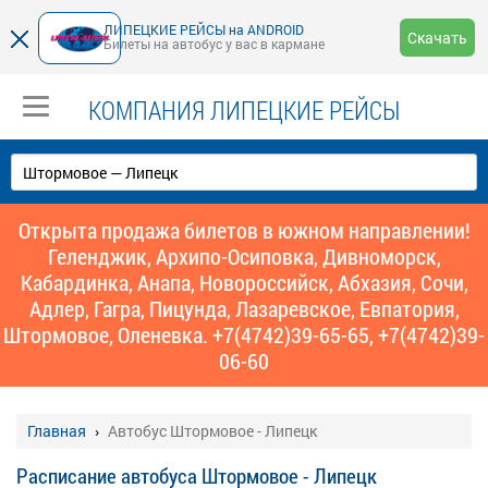
ЛИПЕЦКИЕ РЕЙСЫ на ANDROID
Скачать
Билеты на автобус у вас в кармане
КОМПАНИЯ ЛИПЕЦКИЕ РЕЙСЫ
Открыта продажа билетов в южном направлении!
Геленджик, Архипо-Осиповка, Дивноморск,
Кабардинка, Анапа, Новороссийск, Абхазия, Сочи,
Адлер, Гагра, Пицунда, Лазаревское, Евпатория,
Штормовое, Оленевка. +7(4742)39-65-65, +7(4742)39-
06-60
Главная
Автобус Штормовое - Липецк
Расписание автобуса Штормовое - Липецк