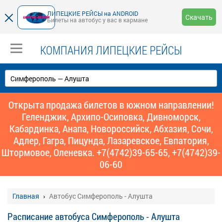
ЛИПЕЦКИЕ РЕЙСЫ на ANDROID
Скачать
Билеты на автобус у вас в кармане
КОМПАНИЯ ЛИПЕЦКИЕ РЕЙСЫ
Открыта продажа билетов в южном направлении!
Геленджик, Архипо-Осиповка, Дивноморск,
Кабардинка, Анапа, Новороссийск, Абхазия, Сочи,
Адлер, Гагра, Пицунда, Лазаревское, Евпатория,
Штормовое, Оленевка. +7(4742)39-65-65, +7(4742)39-
06-60
Главная
Автобус Симферополь - Алушта
Расписание автобуса Симферополь - Алушта