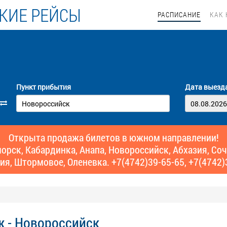
КИЕ РЕЙСЫ
РАСПИСАНИЕ
КАК 
Пункт прибытия
Дата выезд
Открыта продажа билетов в южном направлении!
рск, Кабардинка, Анапа, Новороссийск, Абхазия, Сочи,
ия, Штормовое, Оленевка. +7(4742)39-65-65, +7(4742)
ж - Новороссийск