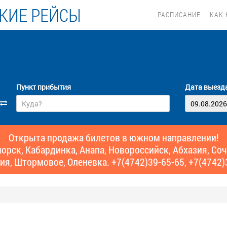
КИЕ РЕЙСЫ
РАСПИСАНИЕ
КАК 
Пункт прибытия
Дата выезд
Открыта продажа билетов в южном направлении!
рск, Кабардинка, Анапа, Новороссийск, Абхазия, Сочи,
ия, Штормовое, Оленевка. +7(4742)39-65-65, +7(4742)