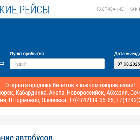
КИЕ РЕЙСЫ
РАСПИСАНИЕ
КАК 
Пункт прибытия
Дата выезд
Открыта продажа билетов в южном направлении!
рск, Кабардинка, Анапа, Новороссийск, Абхазия, Сочи,
ия, Штормовое, Оленевка. +7(4742)39-65-65, +7(4742)
ание автобусов